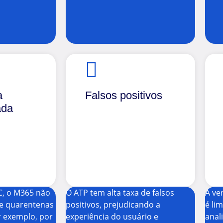
a
Falsos positivos
ada
C, o M365 não
O ATP tem alta taxa de falsos
A ve
de quarentenas
positivos, prejudicando a
é li
r exemplo, por
experiência do usuário e
anal