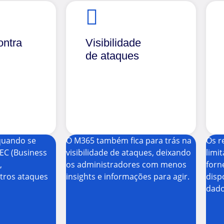
ontra
Visibilidade
de ataques
quando se
O M365 também fica para trás na
Os r
BEC (Business
visibilidade de ataques, deixando
limi
,
os administradores com menos
forn
utros ataques
insights e informações para agir.
disp
dado