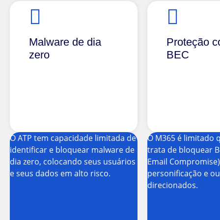
Malware de dia
Proteção c
zero
BEC
O ATP tem capacidade limitada de
O M365 é limitado 
identificar e bloquear malware de
trata de bloquear 
dia zero, colocando seus usuários
Email Compromise)
e seus dados em alto risco.
personificação e o
direcionados.