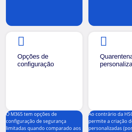
Opções de
Quarenten
configuração
personaliz
O M365 tem opções de
Ao contrário da HS
configuração de segurança
permite a criação 
limitadas quando comparado aos
personalizadas (po